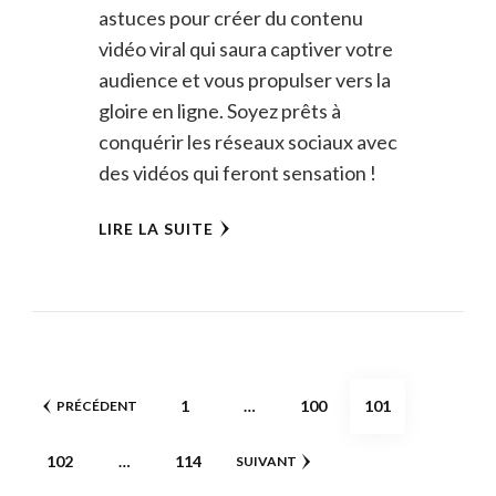
astuces pour créer du contenu
vidéo viral qui saura captiver votre
audience et vous propulser vers la
gloire en ligne. Soyez prêts à
conquérir les réseaux sociaux avec
des vidéos qui feront sensation !
LIRE LA SUITE
Pagination
PAGE
PAGE
PAGE
1
…
100
101
PRÉCÉDENT
des
PAGE
PAGE
102
…
114
SUIVANT
publications