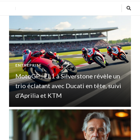
ENTREPRISE
E
MotoGP : EL1 à Silverstone révèle un
trio éclatant avec Ducati en tête, suivi
t
d’Aprilia et KTM