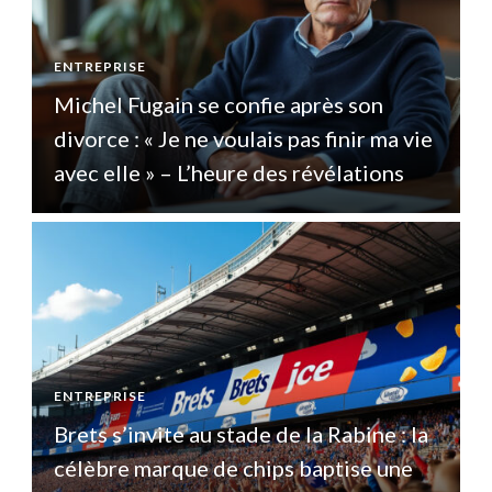
ENTREPRISE
E
Michel Fugain se confie après son
e
divorce : « Je ne voulais pas finir ma vie
d
avec elle » – L’heure des révélations
a
ENTREPRISE
E
Brets s’invite au stade de la Rabine : la
B
célèbre marque de chips baptise une