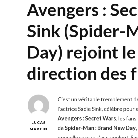
Avengers : Sec
Sink (Spider-
Day) rejoint le
direction des 
C’est un véritable tremblement de
l’actrice Sadie Sink, célèbre pour
Avengers : Secret Wars
, les fan
LUCAS
de
Spider-Man : Brand New Day
MARTIN
nouvelle recrue s’accumulent. Sadi