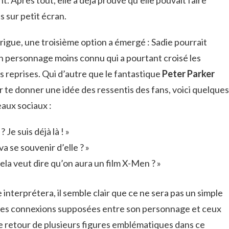
t. Après tout, elle a déjà prouvé qu’elle pouvait faire
 sur petit écran.
rigue, une troisième option a émergé : Sadie pourrait
un personnage moins connu qui a pourtant croisé les
 reprises. Qui d’autre que le fantastique
Peter Parker
r te donner une idée des ressentis des fans, voici quelques
eaux sociaux :
Je suis déjà là ! »
va se souvenir d’elle ? »
la veut dire qu’on aura un film X-Men ? »
interprétera, il semble clair que ce ne sera pas un simple
 les connexions supposées entre son personnage et ceux
le retour de plusieurs figures emblématiques dans ce