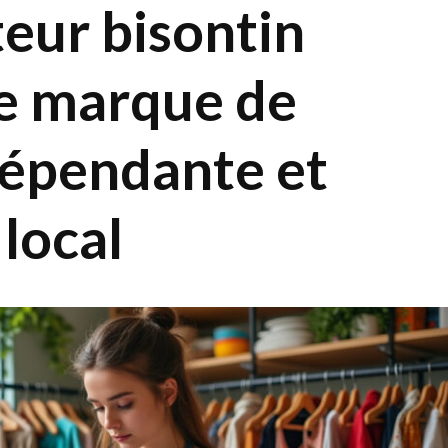
eur bisontin
re marque de
épendante et
 local