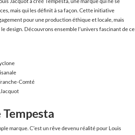
Louis Jacquot a créé Tempesta, une marque qui ne se
s, mais qui les définit à sa façon. Cette initiative
agement pour une production éthique et locale, mais
r le design. Découvrons ensemble l’univers fascinant de ce
a
Cyclone
tisanale
n Franche-Comté
s Jacquot
e Tempesta
ple marque. C’est un rêve devenu réalité pour Louis