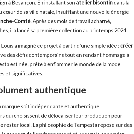
ign à Besançon. En installant son
atelier bisontin
dans la
u cœur de sa ville natale, insufflant une nouvelle énergie
anche-Comté
. Après des mois de travail acharné,
es, il a lancé sa première collection au printemps 2024.
ouis a imaginé ce projet à partir d’une simple idée :
créer
ève des défis contemporains tout en rendant hommage à
pesta est née, prête à enflammer le monde de la mode
s et significatives.
olument authentique
 sa marque soit indépendante et authentique.
s qui choisissent de délocaliser leur production pour
ix de rester local. La philosophie de Tempesta repose sur des
e, le respect de l’environnement et une vraie connexion