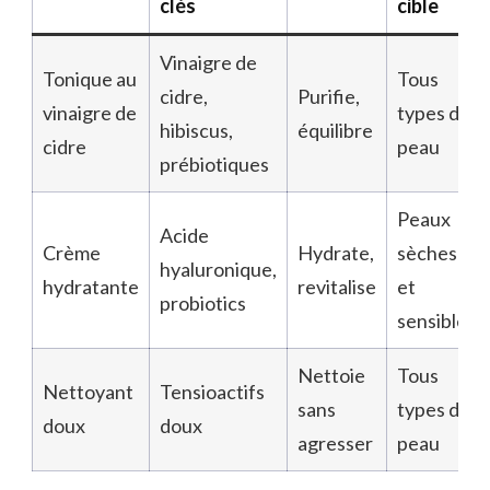
clés
cible
Vinaigre de
Tonique au
Tous
cidre,
Purifie,
vinaigre de
types de
hibiscus,
équilibre
cidre
peau
prébiotiques
Peaux
Acide
Crème
Hydrate,
sèches
hyaluronique,
hydratante
revitalise
et
probiotics
sensibles
Nettoie
Tous
Nettoyant
Tensioactifs
sans
types de
doux
doux
agresser
peau