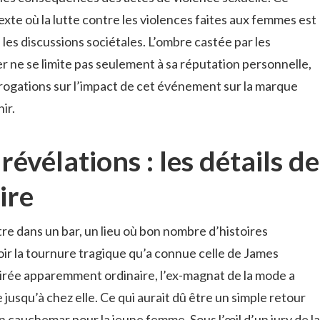
xte où la lutte contre les violences faites aux femmes est
 les discussions sociétales. L’ombre castée par les
 ne se limite pas seulement à sa réputation personnelle,
rogations sur l’impact de cet événement sur la marque
ir.
révélations : les détails de
aire
re dans un bar, un lieu où bon nombre d’histoires
r la tournure tragique qu’a connue celle de James
oirée apparemment ordinaire, l’ex-magnat de la mode a
usqu’à chez elle. Ce qui aurait dû être un simple retour
 cauchemar pour la jeune femme. Sous l’œil d’un jury de la