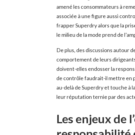
amené les consommateurs à remet
associée à une figure aussi cont
frapper Superdry alors que la pri
le milieu de la mode prend de l’am
De plus, des discussions autour de
comportement de leurs dirigeants
doivent-elles endosser la respons
de contrôle faudrait-il mettre en p
au-delà de Superdry et touche à l
leur réputation ternie par des acte
Les enjeux de l
responsabilité 