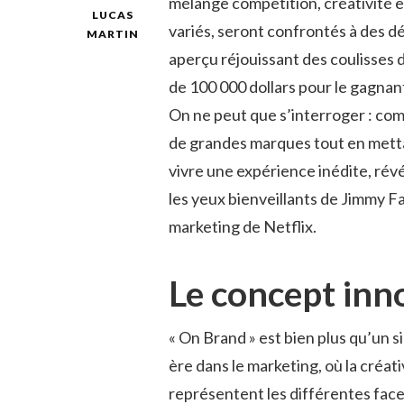
mélange compétition, créativité e
LUCAS
variés, seront confrontés à des d
MARTIN
aperçu réjouissant des coulisses de
de 100 000 dollars pour le gagnan
On ne peut que s’interroger : com
de grandes marques tout en mettan
vivre une expérience inédite, rév
les yeux bienveillants de Jimmy Fa
marketing de Netflix.
Le concept inn
« On Brand » est bien plus qu’un s
ère dans le marketing, où la créati
représentent les différentes face