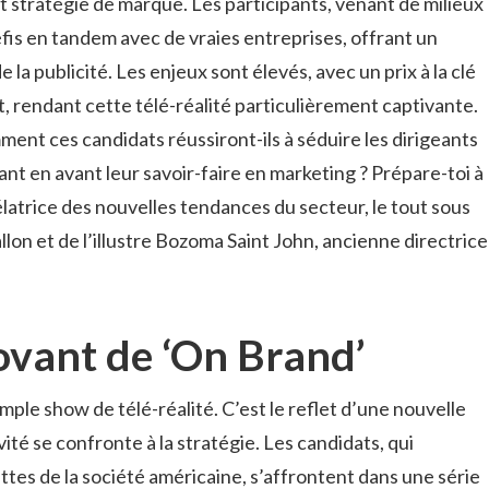
t stratégie de marque. Les participants, venant de milieux
éfis en tandem avec de vraies entreprises, offrant un
 la publicité. Les enjeux sont élevés, avec un prix à la clé
t, rendant cette télé-réalité particulièrement captivante.
ment ces candidats réussiront-ils à séduire les dirigeants
t en avant leur savoir-faire en marketing ? Prépare-toi à
élatrice des nouvelles tendances du secteur, le tout sous
llon et de l’illustre Bozoma Saint John, ancienne directrice
ovant de ‘On Brand’
imple show de télé-réalité. C’est le reflet d’une nouvelle
vité se confronte à la stratégie. Les candidats, qui
ttes de la société américaine, s’affrontent dans une série