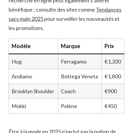
recherche en ligne peut également s’avérer
bénéfique ; consulte des sites comme
Tendances
sacs main 2025
pour surveiller les nouveautés et
les promotions.
Modèle
Marque
Prix
Hug
Ferragamo
€1,200
Andiamo
Bottega Veneta
€1,800
Brooklyn Shoulder
Coach
€900
Mokki
Polène
€450
Être à la mode en 2025 n’exclut pas la notion de