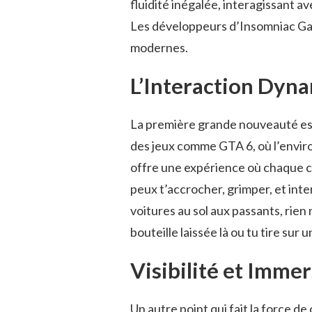
fluidité inégalée, interagissant 
Les développeurs d’Insomniac Gam
modernes.
L’Interaction Dyn
La première grande nouveauté est
des jeux comme GTA 6, où l’envir
offre une expérience où chaque coi
peux t’accrocher, grimper, et inte
voitures au sol aux passants, rien
bouteille laissée là ou tu tire sur
Visibilité et Imme
Un autre point qui fait la force de