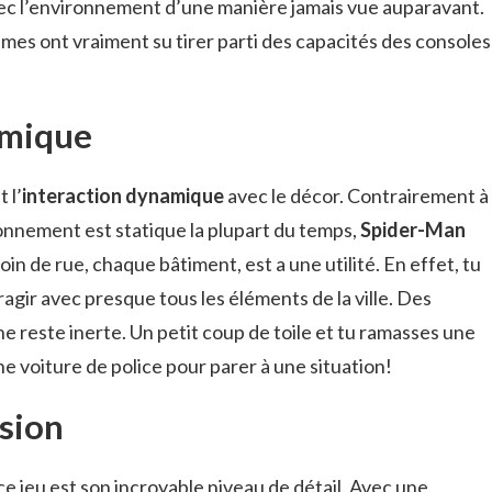
avec l’environnement d’une manière jamais vue auparavant.
es ont vraiment su tirer parti des capacités des consoles
amique
 l’
interaction dynamique
avec le décor. Contrairement à
onnement est statique la plupart du temps,
Spider-Man
n de rue, chaque bâtiment, est a une utilité. En effet, tu
ragir avec presque tous les éléments de la ville. Des
 ne reste inerte. Un petit coup de toile et tu ramasses une
 une voiture de police pour parer à une situation!
rsion
 ce jeu est son incroyable niveau de détail. Avec une