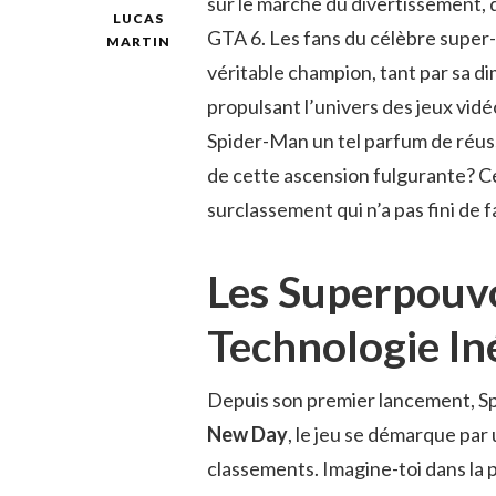
sur le marché du divertissement, 
LUCAS
GTA 6. Les fans du célèbre super-h
MARTIN
véritable champion, tant par sa d
propulsant l’univers des jeux vid
Spider-Man un tel parfum de réuss
de cette ascension fulgurante? Cet
surclassement qui n’a pas fini de fa
Les Superpouvo
Technologie In
Depuis son premier lancement, Sp
New Day
, le jeu se démarque par
classements. Imagine-toi dans la 