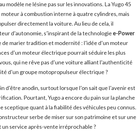
u modèle ne lésine pas sur les innovations. La Yugo 45
moteur à combustion interne à quatre cylindres, mais
opulser directement la voiture. Au lieu de cela, il
ur d’autonomie, s’inspirant de la technologie
e-Power
 de marier tradition et modernité : l’idée d’un moteur
es d’un moteur électrique pourrait séduire les plus
ous, qui ne rêve pas d’une voiture alliant l’authenticité
cité d’un groupe motopropulseur électrique ?
n d’être anodin, surtout lorsque l’on sait que l’avenir est
rification. Pourtant, Yugo a encore du pain sur la planche
e sceptique quant à la fiabilité des véhicules peu connus.
constructeur serbe de miser sur son patrimoine et sur une
t un service après-vente irréprochable ?