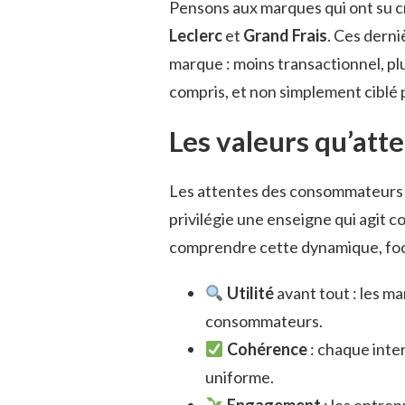
Pensons aux marques qui ont su c
Leclerc
et
Grand Frais
. Ces derni
marque : moins transactionnel, p
compris, et non simplement ciblé p
Les valeurs qu’at
Les attentes des consommateurs é
privilégie une enseigne qui agit 
comprendre cette dynamique, focu
Utilité
avant tout : les ma
consommateurs.
Cohérence
: chaque inter
uniforme.
Engagement
: les entrep