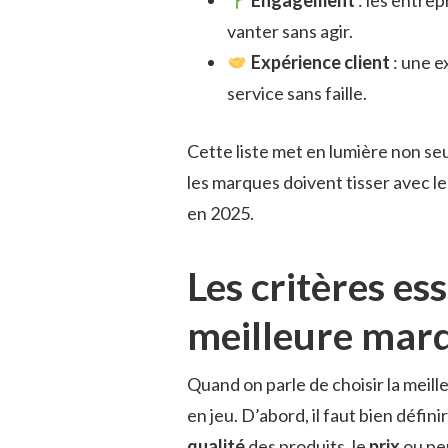
vanter sans agir.
Expérience client
: une e
service sans faille.
Cette liste met en lumière non seu
les marques doivent tisser avec leu
en 2025.
Les critères ess
meilleure mar
Quand on parle de choisir la meil
en jeu. D’abord, il faut bien défini
qualité
des produits, le
prix
ou peu