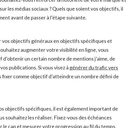
r les médias sociaux ⁢? Quels que soient vos objectifs, il ​
ement⁣ avant de passer à l’étape suivante.
os objectifs⁤ généraux en objectifs⁣ spécifiques et
souhaitez augmenter ⁢votre​ visibilité en ligne, vous
if d’obtenir un certain nombre de mentions j’aime, de
s publications. Si vous​ visez⁤ à‌
générer du⁢ trafic ⁣vers
s fixer comme‌ objectif d’atteindre un nombre ​défini de
vos objectifs ⁣spécifiques, il⁤ est ​également important de
us souhaitez​ les réaliser. Fixez-vous des échéances
 ‍le cap ‍et mesurer votre progression​ au fil du⁢ temps.