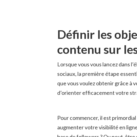
Définir ​les obj
contenu sur⁤ le
Lorsque vous vous lancez dans⁤ l’él
sociaux,​ la ⁣première étape essentie
que vous voulez obtenir grâce à v
d’orienter efficacement votre stra
Pour commencer, il est primordial 
augmenter ⁤votre visibilité ⁣en lig
⁣base⁢ de followers​ ? Ou peut-être