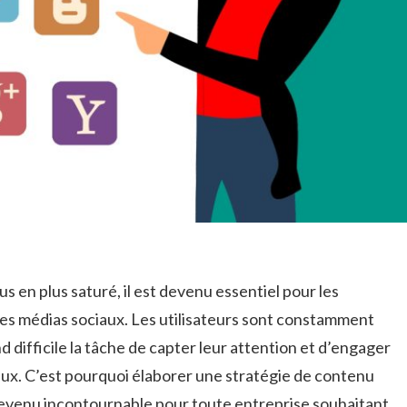
 en plus ⁤saturé, il est ⁣devenu essentiel pour les
les médias sociaux. Les ⁣utilisateurs sont constamment
⁣difficile la tâche de capter leur attention‍ et d’engager
eux. C’est pourquoi élaborer‍ une stratégie de contenu
evenu incontournable ​pour toute⁢ entreprise souhaitant