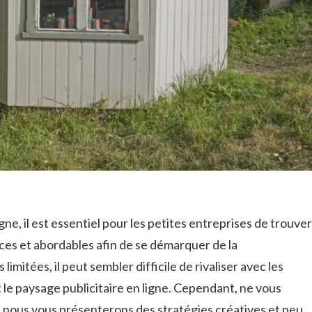
e, il‌ est essentiel ⁣pour les ​petites entreprises de trouver
aces et abordables afin⁢ de se démarquer de la
mitées, il ⁤peut sembler difficile ⁢de rivaliser avec les
le paysage⁣ publicitaire en ligne. Cependant, ne vous
 ‍nous vous ⁣présenterons ⁤des stratégies‌ créatives ⁣et peu