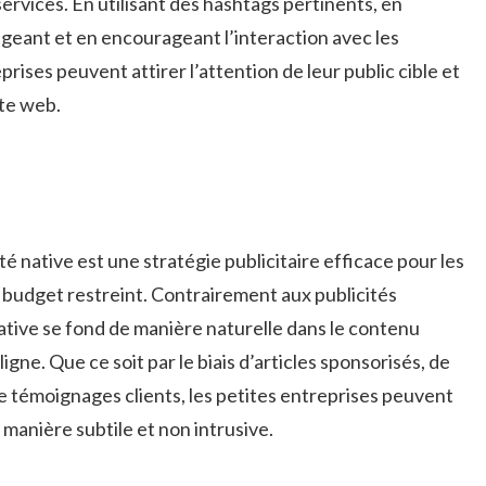
ervices. En​ utilisant des‌ hashtags‌ pertinents, en
ant et en encourageant l’interaction⁢ avec​ les
eprises peuvent attirer ‌l’attention de leur public cible et
ite web.
ité ‍native⁢ est⁤ une stratégie publicitaire ⁣efficace‌ pour les
n budget ‍restreint. Contrairement aux publicités
 native se fond de manière naturelle dans le⁤ contenu
gne.⁤ Que⁣ ce soit par le biais‍ d’articles sponsorisés, ⁤de
e témoignages clients, les petites entreprises peuvent
e manière ‌subtile et non intrusive.