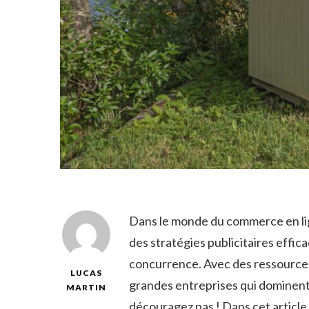
Dans le⁤ monde du‍ commerce ‍en lign
des stratégies publicitaires effic
concurrence. Avec des ressources‌ li
LUCAS
grandes entreprises qui ⁤dominent 
MARTIN
découragez ⁢pas !⁢ Dans cet article,